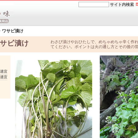
・ワサビ漬け
サビ漬け
わさび漬けやおひたしで、めちゃめちゃ辛く作
てください。ポイントは火の通し方とその後の
適宜
適宜