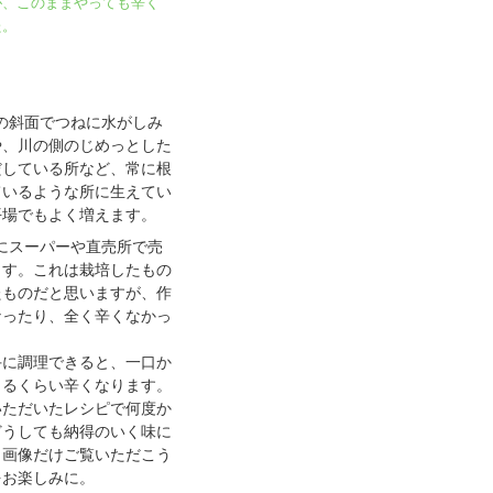
が、このままやっても辛く
た。
の斜面でつねに水がしみ
や、川の側のじめっとした
だしている所など、常に根
ているような所に生えてい
平場でもよく増えます。
にスーパーや直売所で売
ます。これは栽培したもの
たものだと思いますが、作
なったり、全く辛くなかっ
手に調理できると、一口か
出るくらい辛くなります。
いただいたレシピで何度か
どうしても納得のいく味に
、画像だけご覧いただこう
をお楽しみに。