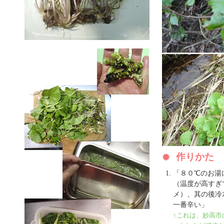
作りかた
「８０℃のお湯
（温度が高すぎ
メ）、其の後冷
一番辛い」
↑これは、妙高市