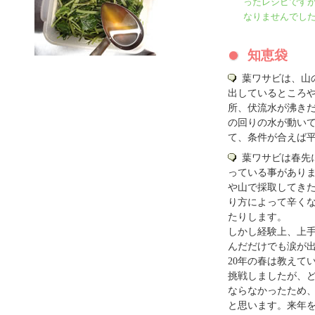
ったレシピです
なりませんでし
知恵袋
葉ワサビは、山
出しているところ
所、伏流水が沸き
の回りの水が動い
て、条件が合えば
葉ワサビは春先
っている事があり
や山で採取してき
り方によって辛く
たりします。
しかし経験上、上
んだだけでも涙が
20年の春は教えて
挑戦しましたが、
ならなかったため
と思います。来年