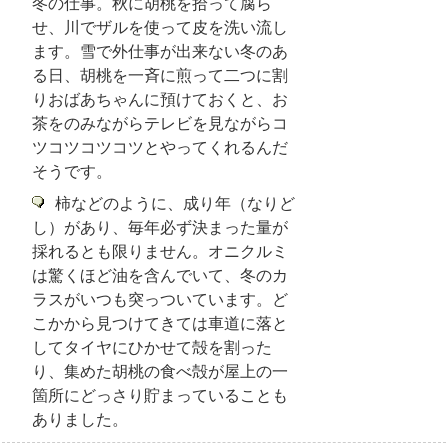
冬の仕事。秋に胡桃を拾って腐ら
せ、川でザルを使って皮を洗い流し
ます。雪で外仕事が出来ない冬のあ
る日、胡桃を一斉に煎って二つに割
りおばあちゃんに預けておくと、お
茶をのみながらテレビを見ながらコ
ツコツコツコツとやってくれるんだ
そうです。
柿などのように、成り年（なりど
し）があり、毎年必ず決まった量が
採れるとも限りません。オニクルミ
は驚くほど油を含んでいて、冬のカ
ラスがいつも突っついています。ど
こかから見つけてきては車道に落と
してタイヤにひかせて殻を割った
り、集めた胡桃の食べ殻が屋上の一
箇所にどっさり貯まっていることも
ありました。