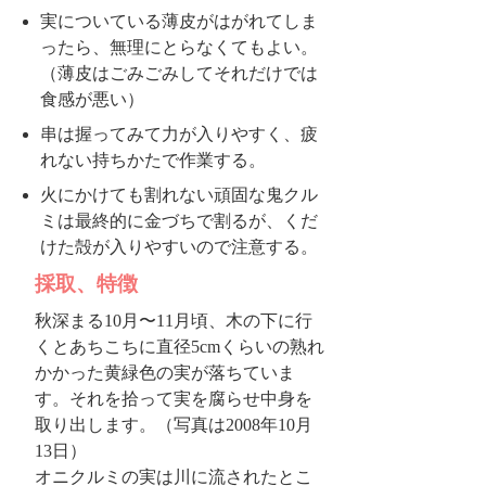
実についている薄皮がはがれてしま
ったら、無理にとらなくてもよい。
（薄皮はごみごみしてそれだけでは
食感が悪い）
串は握ってみて力が入りやすく、疲
れない持ちかたで作業する。
火にかけても割れない頑固な鬼クル
ミは最終的に金づちで割るが、くだ
けた殻が入りやすいので注意する。
採取、特徴
秋深まる10月〜11月頃、木の下に行
くとあちこちに直径5cmくらいの熟れ
かかった黄緑色の実が落ちていま
す。それを拾って実を腐らせ中身を
取り出します。（写真は2008年10月
13日）
オニクルミの実は川に流されたとこ