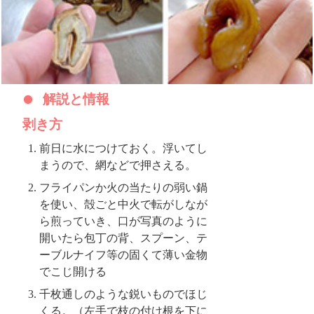
解説と情報
剥き方
前日に水につけておく。浮いてし
まうので、網などで押さえる。
フライパンか火の当たりの弱い鍋
を使い、殻ごと中火で転がしなが
ら煎っていき、口が写真のように
開いたら包丁の背、スプーン、テ
ーブルナイフ等の固くて薄い金物
でこじ開ける
千枚通しのような鋭いものでほじ
くる。（左手で枝の付け根を下に